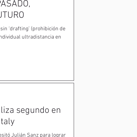
ASADO,
UTURO
in ‘drafting’ (prohibición de
 individual ultradistancia en
aliza segundo en
taly
sitó Julián Sanz para lograr