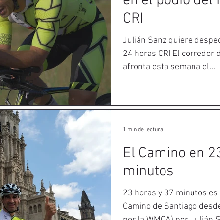
en el podio del
CRI
Julián Sanz quiere desped
24 horas CRI El corredor 
afronta esta semana el...
1 min de lectura
El Camino en 2
minutos
23 horas y 37 minutos es t
Camino de Santiago desd
por la WMCA) por Julián Sa