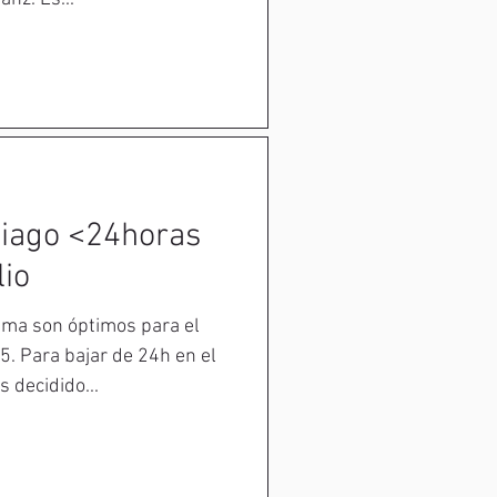
iago <24horas
lio
lima son óptimos para el
en el
 decidido...